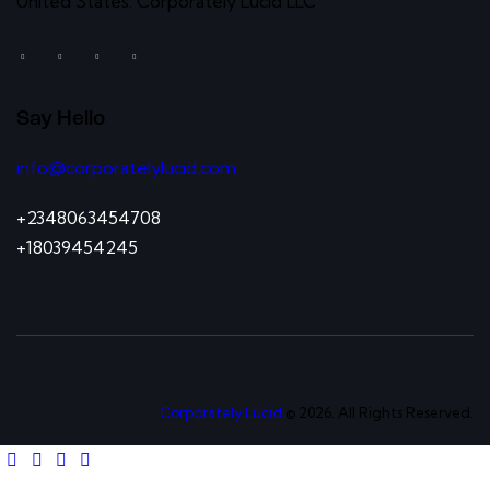
United States: Corporately Lucid LLC
Say Hello
info@corporatelylucid.com
+2348063454708
+18039454245
Corporately Lucid
© 2026. All Rights Reserved.